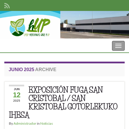
CPEIP Hermanas Uriz Pi
Togg
navig
JUNIO 2025
ARCHIVE
EXPOSICIÓN FUGA SAN
JUN
12
CRISTOBAL / SAN
2025
KRISTOBAL GOTORLEKUKO
IHESA
By
Administrador
in
Noticias