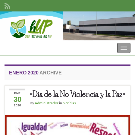
CPEIP Hermanas Uriz Pi
Toggl
ENERO 2020
ARCHIVE
«Día de la No Violencia y la Paz»
ENE
30
By
Administrador
in
Noticias
2020