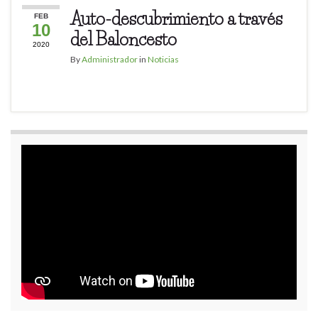
Auto-descubrimiento a través
FEB
10
del Baloncesto
2020
By
Administrador
in
Noticias