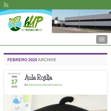
CPEIP Hermanas Uriz Pi
Toggl
FEBRERO 2020
ARCHIVE
Aula Rojilla
FEB
17
By
Administrador
in
Noticias
2020