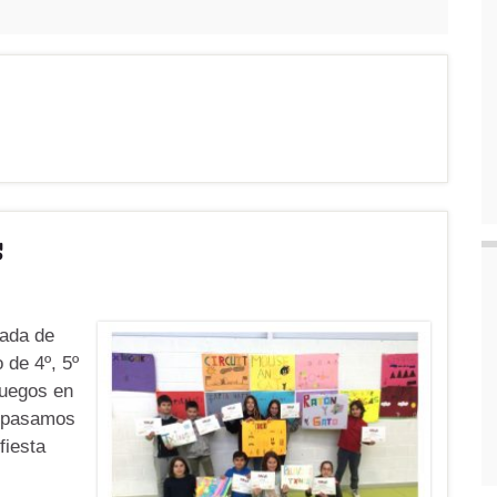
s
nada de
 de 4º, 5º
juegos en
s pasamos
fiesta