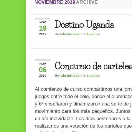
NOVIEMBRE 2019
ARCHIVE
Destino Uganda
NOV
19
By
Administrador
in
Noticias
2019
Concurso de cartele
NOV
06
By
Administrador
in
Noticias
2019
Al comienzo de curso compartimos una jor
juegos entre todo el cole, donde el alumnado
y 6º enseñaron y dinamizaron una serie de 
movimiento para los más pequeños. Junto
un día inolvidable. Los días posteriores a la 
realizamos una votación de los carteles que