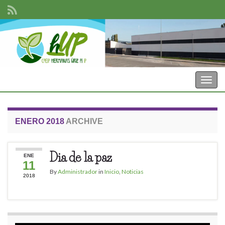
CPEIP Hermanas Uriz Pi
Togg
navig
ENERO 2018
ARCHIVE
Dia de la paz
ENE
11
By
Administrador
in
Inicio
,
Noticias
2018